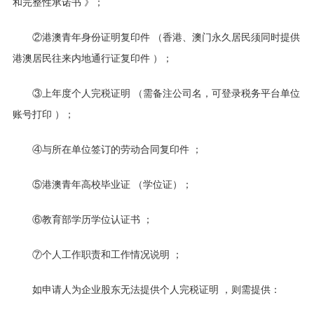
和完整性承诺书
》；
②
港澳青年身份证明复印件
（香港、澳门永久居民须同时提供
港澳居民往来内地通行证复印件
）；
③
上年度个人完税证明
（需备注公司名，可登录税务平台单位
账号打印
）；
④
与所在单位签订的劳动合同复印件
；
⑤
港澳青年高校毕业证
（学位证）；
⑥
教育部学历学位认证书
；
⑦
个人工作职责和工作情况说明
；
如申请人为企业股东无法提供个人完税证明
，则需提供：