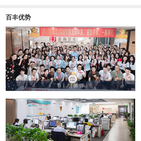
百丰优势
「 百 | 人| 团 |队」