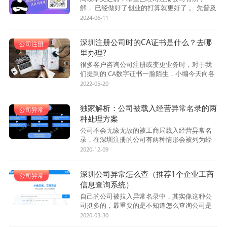
解， 已经做好了创业的打算就更好了 。 先普及
一个概念： 实审。指的是实际审查 ，通常是为
2024-06-11
了遏制和打击虚假注册公司，对可能涉及异常...
深圳注册公司时的CA证书是什么？去哪
公司注册
里办理?
很多客户咨询公司注册或变更业务时，对于我
们提到的 CA数字证书一脸陌生，小编今天向各
位介绍一下CA数字证书是什么？什么用途？怎
2022-05-20
么办理？以方便各位办理公司注册和工商变更
业...
独家解析：公司被载入经营异常名录的两
公司异常
种处理方案
公司不会无缘无故的被工商局载入经营异常名
录，在深圳注册的公司有两种情形会被列为经
营异常企业，分别是： 未按时申报年报 和通过
2020-12-09
企业住所无法联系。 被工商局载入经营异常名...
深圳公司异常怎么查（推荐1个企业工商
公司异常
信息查询系统）
自己的公司被拉入异常名录中，其实像这种公
司挺多的，最重要的是不知道怎么查询公司是
否异常，今天前海百丰小编就给大家推荐一个
2020-03-30
企业工商信息查询系统，并普及一下公司异常