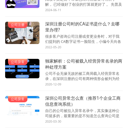
解， 已经做好了创业的打算就更好了 。 先普及
一个概念： 实审。指的是实际审查 ，通常是为
2024-06-11
了遏制和打击虚假注册公司，对可能涉及异常...
深圳注册公司时的CA证书是什么？去哪
公司注册
里办理?
很多客户咨询公司注册或变更业务时，对于我
们提到的 CA数字证书一脸陌生，小编今天向各
位介绍一下CA数字证书是什么？什么用途？怎
2022-05-20
么办理？以方便各位办理公司注册和工商变更
业...
独家解析：公司被载入经营异常名录的两
公司异常
种处理方案
公司不会无缘无故的被工商局载入经营异常名
录，在深圳注册的公司有两种情形会被列为经
营异常企业，分别是： 未按时申报年报 和通过
2020-12-09
企业住所无法联系。 被工商局载入经营异常名...
深圳公司异常怎么查（推荐1个企业工商
公司异常
信息查询系统）
自己的公司被拉入异常名录中，其实像这种公
司挺多的，最重要的是不知道怎么查询公司是
否异常，今天前海百丰小编就给大家推荐一个
2020-03-30
企业工商信息查询系统，并普及一下公司异常