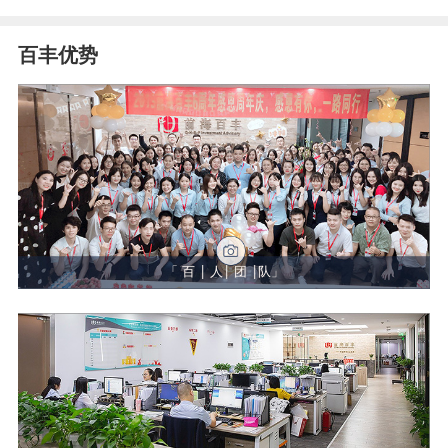
百丰优势
「 百 | 人| 团 |队」