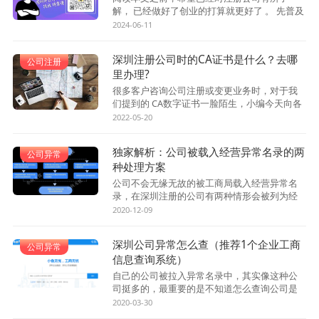
解， 已经做好了创业的打算就更好了 。 先普及
一个概念： 实审。指的是实际审查 ，通常是为
2024-06-11
了遏制和打击虚假注册公司，对可能涉及异常...
深圳注册公司时的CA证书是什么？去哪
公司注册
里办理?
很多客户咨询公司注册或变更业务时，对于我
们提到的 CA数字证书一脸陌生，小编今天向各
位介绍一下CA数字证书是什么？什么用途？怎
2022-05-20
么办理？以方便各位办理公司注册和工商变更
业...
独家解析：公司被载入经营异常名录的两
公司异常
种处理方案
公司不会无缘无故的被工商局载入经营异常名
录，在深圳注册的公司有两种情形会被列为经
营异常企业，分别是： 未按时申报年报 和通过
2020-12-09
企业住所无法联系。 被工商局载入经营异常名...
深圳公司异常怎么查（推荐1个企业工商
公司异常
信息查询系统）
自己的公司被拉入异常名录中，其实像这种公
司挺多的，最重要的是不知道怎么查询公司是
否异常，今天前海百丰小编就给大家推荐一个
2020-03-30
企业工商信息查询系统，并普及一下公司异常