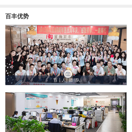
百丰优势
「 百 | 人| 团 |队」