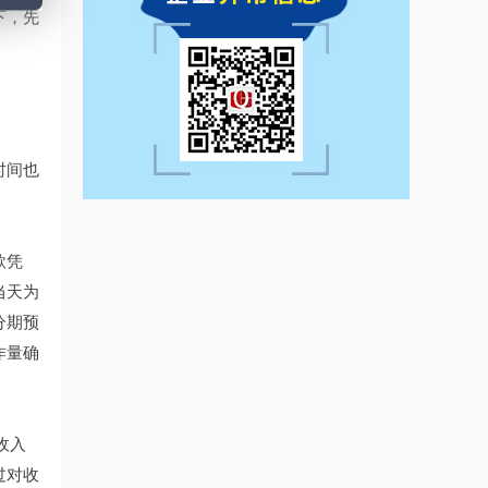
下，先
时间也
款凭
当天为
分期预
作量确
收入
过对收