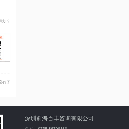
筹划？
没有了
深圳前海百丰咨询有限公司
总 机：
0755-86706166