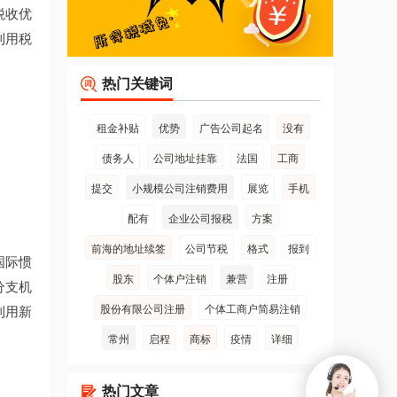
税收优
利用税
热门关键词
租金补贴
优势
广告公司起名
没有
债务人
公司地址挂靠
法国
工商
提交
小规模公司注销费用
展览
手机
配有
企业公司报税
方案
前海的地址续签
公司节税
格式
报到
国际惯
股东
个体户注销
兼营
注册
分支机
股份有限公司注册
个体工商户简易注销
利用新
常州
启程
商标
疫情
详细
热门文章