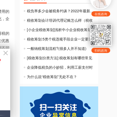
税负率多少会被税务约谈？2022年最新税负
费用的
在线咨询
此，企
税收筹划会计培训代理记账怎么样（税收
[小企业税收筹划]浅析中小企业税收筹划
得税的
税收筹划:5类个税违规手段企业一定要注
在优惠
一般纳税筹划流程?(很多人并不知道)
用不同
扫码咨询
划提供
[税收筹划分类方法]:税收筹划有哪些常见
企业降低税负的小妙招，利用工薪支付时
为什么说“税收筹划”无处不在？
业采用
企业应
如，先
纳税时