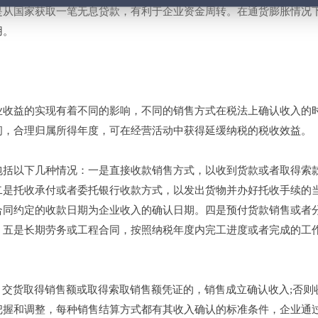
是从国家获取一笔无息贷款，有利于企业资金周转。在通货膨胀情况
用。
业收益的实现有着不同的影响，不同的销售方式在税法上确认收入的
间，合理归属所得年度，可在经营活动中获得延缓纳税的税收效益。
包括以下几种情况：一是直接收款销售方式，以收到货款或者取得索
二是托收承付或者委托银行收款方式，以发出货物并办好托收手续的
合同约定的收款日期为企业收入的确认日期。四是预付货款销售或者
。五是长期劳务或工程合同，按照纳税年度内完工进度或者完成的工
，交货取得销售额或取得索取销售额凭证的，销售成立确认收入;否则
把握和调整，每种销售结算方式都有其收入确认的标准条件，企业通