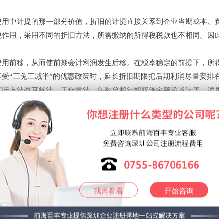
费用中计提的那一部分价值，折旧的计提直接关系到企业当期成本、
税作用，采用不同的折旧方法，所需缴纳的所得税税款也不相同。因
费用前移，从而使前期会计利润发生后移。在税率稳定的前提下，所
受“三免三减半”的优惠政策时，延长折旧期限把后期利润尽量安排
折旧方法有直线法、工作量法、年数总和法和双倍余额递减法等。运
期的成本也存在差异，影响各期营业成本和利润。这一差异为税收筹
产品成本、企业利润及所得税都有较大的影响。企业所得税法允许企
货的实际成本，但不允许采用后进先出法。
本和期末存货成本，产生不同的企业利润，进而影响各期所得税额。
我再看看
开始咨询
不同的存货计价方法，使得成本费用的抵税效应得到最充分的发挥。
末存货价值较低，增加当期销货成本，减少当期应纳税所得额，延缓