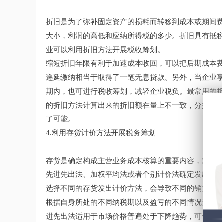
折旧是为了弥补固定资产的损耗而转移到成本或期间
大小，利润的高低和应纳所得税的多少。折旧具有抵
业可以利用折旧方法开展税收筹划。
缩短折旧年限有利于加速成本收回，可以把后期成本
递延缴纳相当于取得了一笔无息贷款。另外，当企业享
期内，也可进行税收筹划，减轻企业税负。最常用的
的折旧方法计算出来的折旧额在量上不一致，分摊各
了可能。
4.利用存货计价方法开展税务筹划
存货是确定构成主营业务成本核算的重要内容，对于
先进先出法、加权平均法或者个别计价法确定发出存
选择不同的存货发出计价方法，会导致不同的销货成
根据自身所处的不同纳税期以及盈亏的不同情况选择
进先出法适用于市场价格普遍处于下降趋势，可使期