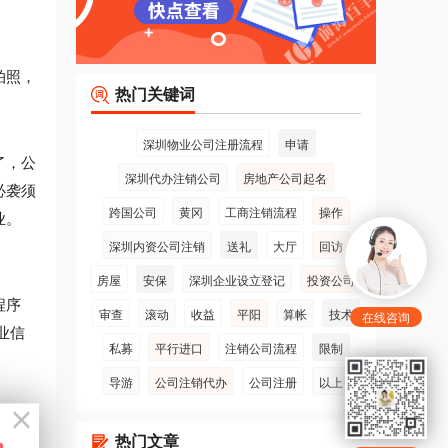
拍照，
热门关键词
深圳物业公司注册流程
申请
了，公
深圳代办注销公司
房地产公司起名
必袭须
跨国公司
黄冈
工商注销流程
操作
业。
深圳内资公司注销
送礼
大厅
回访
房屋
安保
深圳企业设立登记
投资公司
程序
审查
滚动
收益
平阳
算帐
技术
在线咨询
业信
私募
平行进口
注销公司流程
限制
导游
公司注销代办
公司注册
以上
程序较
热门文章