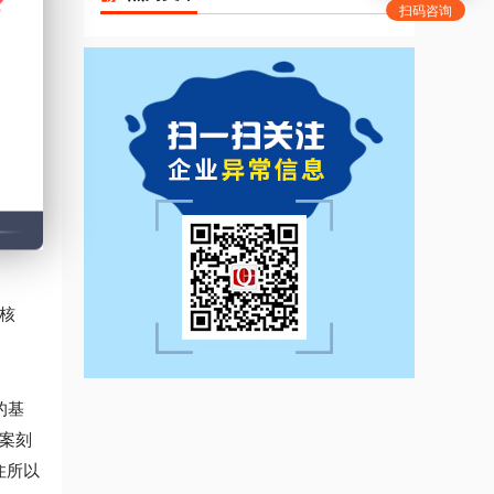
扫码咨询
有限责
正本原
报经
请。身
核
的基
案刻
住所以