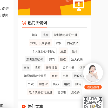
，促进
可以向
热门关键词
顾问
克服
深圳代办公司注册
深圳开公司步骤
积极
固定资产
个人注册公司地址
清洁
台州
深圳港资公司
部门
股权
法人代表
南京
填写
开展业务
公司注册
还是
办理深圳营业执照
租金
出售
股份公司
外观
服务业
所涉
纳税
服装
在线咨询
电子仪器公司注册
协议书
怎么办
热门文章
出即