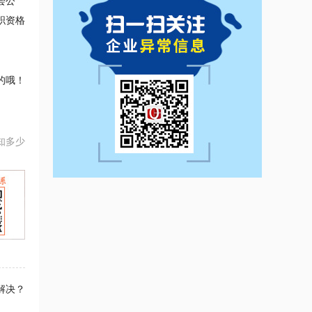
会公
职资格
的哦！
知多少
解决？