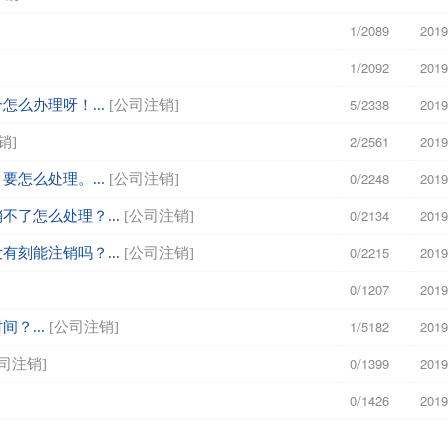
1/2089
2019
1/2092
2019
5/2338
2019
么办理呀！...
[
公司注销
]
2/2561
2019
销
]
0/2248
2019
怎么处理。...
[
公司注销
]
0/2134
2019
了怎么处理？...
[
公司注销
]
0/2215
2019
刻能注销吗？...
[
公司注销
]
0/1207
2019
1/5182
2019
？...
[
公司注销
]
0/1399
2019
司注销
]
0/1426
2019