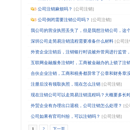
3
公司注销麻烦吗？
[
公司注销
]
3
公司倒闭需要注销公司吗？
[
公司注销
]
我公司的营业执照丢失了，但是我想注销公司，这个怎
深圳公司走简易注销流程需要准备什么材料
[
公司注
外资企业注销后，注销银行时说被外管局进行监管，要
互联网金融服务注销时，工商被金融办的上锁了注销不
合伙企业注销，工商和税务都异常了公章和财务章没有
注册后没有领取执照，现在怎么注销
[
公司注销
]
现在注销公司可以走简易注销流程吗？大概要多长时间
外贸企业有办理出口退税，公司注销怎么处理？
[
公
公司如果有官司纠纷，可以注销吗？
[
公司注销
]
1
2
下一页