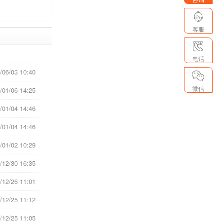
客服
电话
/06/03 10:40
微信
/01/06 14:25
/01/04 14:46
/01/04 14:46
/01/02 10:29
/12/30 16:35
/12/26 11:01
/12/25 11:12
/12/25 11:05