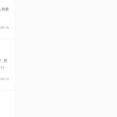
人和股
>
-09-18
！ 想
>>
-09-12