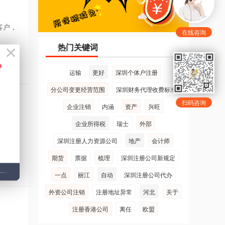
客户，
在线咨询
>
热门关键词
-05-07
运输
更好
深圳个体户注册
分公司变更经营范围
深圳财务代理收费标准
扫码咨询
企业注销
内涵
资产
兴旺
企业所得税
瑞士
外部
流有
详情
深圳注册人力资源公司
地产
会计师
期货
票据
梳理
深圳注册公司新规定
-03-31
一点
丽江
自动
深圳注册公司代办
外资公司注销
注册地址异常
河北
关于
注册香港公司
离任
欧盟