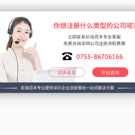
共
1
页
1
条记录
我再看看
开始咨询