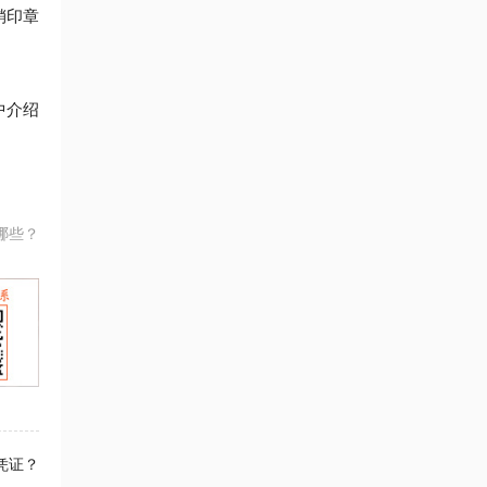
销印章
中介绍
哪些？
凭证？