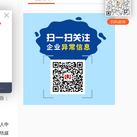
扫码咨询
的决
告；
人申
纸媒