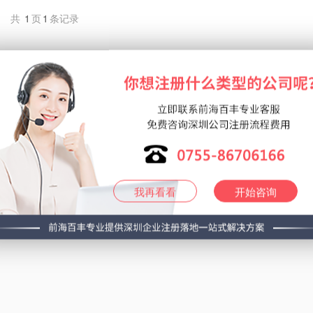
共
1
页
1
条记录
我再看看
开始咨询