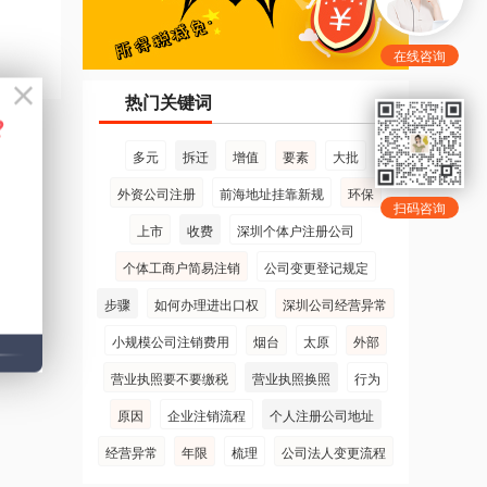
在线咨询
热门关键词
多元
拆迁
增值
要素
大批
外资公司注册
前海地址挂靠新规
环保
扫码咨询
上市
收费
深圳个体户注册公司
个体工商户简易注销
公司变更登记规定
步骤
如何办理进出口权
深圳公司经营异常
小规模公司注销费用
烟台
太原
外部
营业执照要不要缴税
营业执照换照
行为
原因
企业注销流程
个人注册公司地址
经营异常
年限
梳理
公司法人变更流程