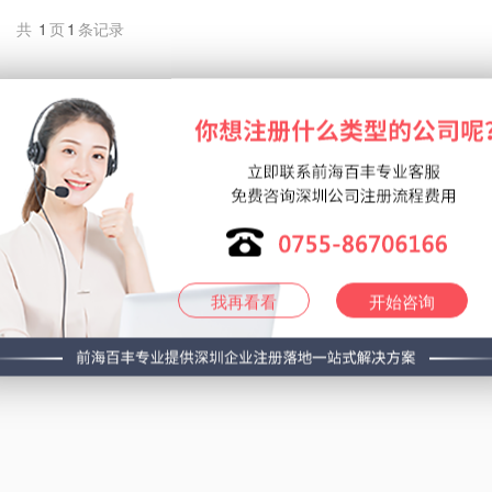
共
1
页
1
条记录
我再看看
开始咨询