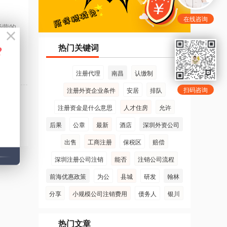
在线咨询
经营的
>
热门关键词
-06-10
注册代理
南昌
认缴制
扫码咨询
注册外资企业条件
安居
排队
注册资金是什么意思
人才住房
允许
后果
公章
最新
酒店
深圳外资公司
出售
工商注册
保税区
赔偿
深圳注册公司注销
能否
注销公司流程
前海优惠政策
为公
县城
研发
翰林
分享
小规模公司注销费用
债务人
银川
热门文章