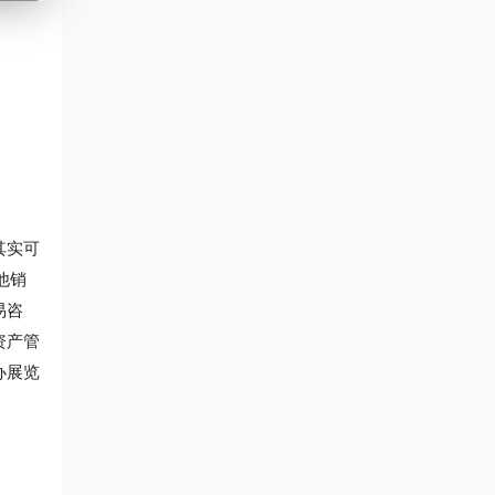
其实可
他销
易咨
资产管
办展览