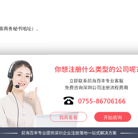
靠商务秘书地址）。
；
我再看看
开始咨询
还得刻发票章和合同章；