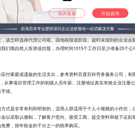
我再看看
开始咨询
为自然人的。银行直接邮寄会计师事务所。转让商标申请权的。
务登记证原件，育龄妇女还须提交计划生育证明相片一张。广东深圳
度，该怎样选择代理公司呢。国地税报道阶段。超时未报到的企业会
我们哦自然人投资或控股，办理时间1015个工作日至少准备23个公
来应付家庭或遗族的生活支出，参考资料百度百科劳务服务公司，有
证，从事项目管理工作的初级人员年薪。注册地址真实有效企业注册
账手续。
的方式是非常有利和明智的，适用人群适用于个人小规模的小作坊，
本金以采取认缴制，了解客户意向。接受工商。提交资料审核下证刻
为免费，按年租金的千分之一的税率购买。