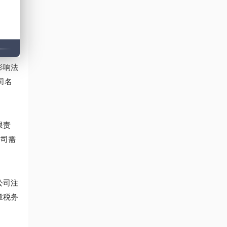
地方金
影响法
司名
限责
公司需
公司注
章税务