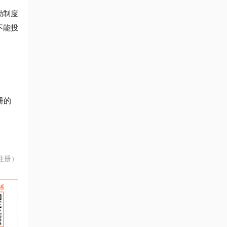
励制度
不能投
册的
注册）