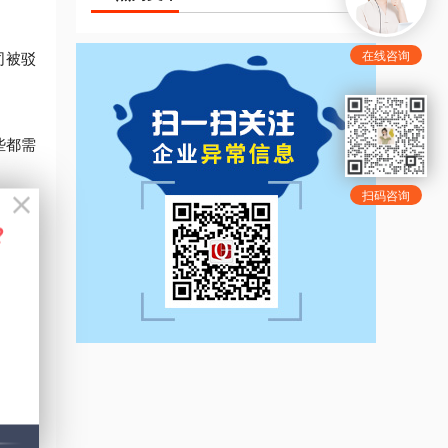
在线咨询
司被驳
些都需
扫码咨询
司法定
证原件
0人