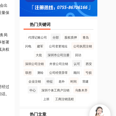
会出
质量保
热门关键词
务局
代理记账公司
分部
股权质押
青岛
事签署
闪电
建军
公司变更地址
公司执照注销
裁决权
大批
深圳市公司注册
回访
深圳公司注销
外资公司注销
认可
西安
联想
测绘
公司经营异常
顾问
亏损
企业注销
特征
老外
时间
营建
要经过
中心
深圳个体工商户注销
乌鲁木齐
的话。
上班
工商注销流程
热门文章