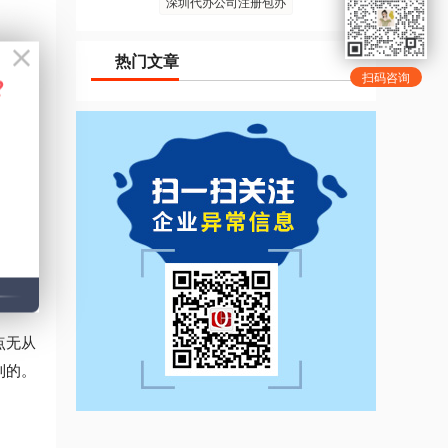
深圳代办公司注册包办
。我国
热门文章
扫码咨询
记账公
借。纳
计咨
点无从
到的。