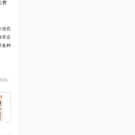
公费
企业在
除非企
开各种
靠吗）