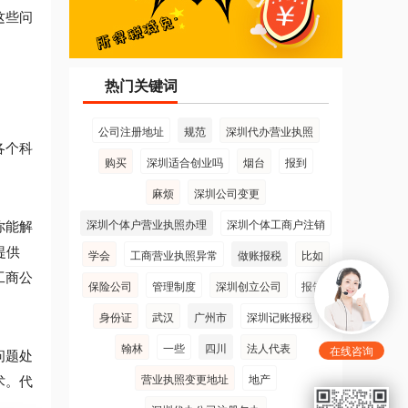
这些问
热门关键词
公司注册地址
规范
深圳代办营业执照
各个科
购买
深圳适合创业吗
烟台
报到
麻烦
深圳公司变更
你能解
深圳个体户营业执照办理
深圳个体工商户注销
提供
学会
工商营业执照异常
做账报税
比如
工商公
保险公司
管理制度
深圳创立公司
报告
身份证
武汉
广州市
深圳记账报税
翰林
一些
四川
法人代表
在线咨询
问题处
术。代
营业执照变更地址
地产