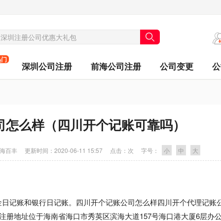
热门
深圳公司注册
前海公司注册
公司变更
公
司怎么样（四川开个记账可靠吗）
海百丰
更新时间：
2020-06-11 15:57
点击：
次
字号：
小
中
大
金日记账和银行日记账。四川开个记账公司怎么样四川开个代理记账
注册地址位于海南省海口市秀英区滨海大道157号海口港大厦6层办